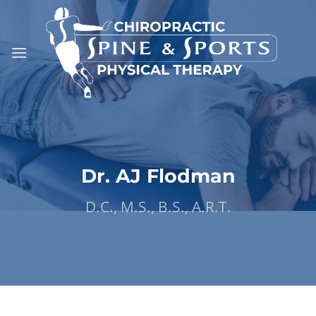
Skip
to
content
Dr. AJ Flodman
D.C., M.S., B.S., A.R.T.